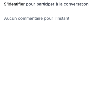
Drainage & relâchement
:
Balancer les bras
termine en
S'identifier
pour participer à la conversation
douceur,
draine
et
décristallise
les tensions résiduelles.
Comme chaque semaine du
Programme Mobilité
, on
Aucun commentaire pour l'instant
pratique
le même ensemble d’exercices chaque jour (ou 3–
4 fois)
pour
ancrer
les bénéfices : prévention et
soulagement des douleurs arthrosiques/rhumatismales
,
souplesse globale
et
mouvements plus fluides
.
Activez la lecture automatique (en haut à droite du lecteur)
pour enchaîner les vidéos sans interruption.
N.B : Sélection de mouvements issue des grandes méthodes :
五禽戲 Wǔ Qín Xì
– Jeu des Cinq Animaux,
易筋经 Yì Jīn Jīng
–
Transformation des muscles et des tendons,
八段錦 Bā Duàn
Jǐn
– Huit Pièces de Brocart.