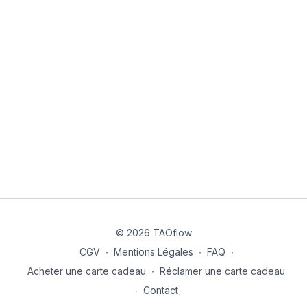
moins sujets aux raideurs.
Vos
jambes et appuis
sont plus solides, enracinés et
fluides.
Ce mois vous aura permis de
prévenir ou soulager les
douleurs liées à l’arthrose ou aux tensions articulaires
,
tout en développant une
souplesse globale
, une
fluidité
retrouvée
et un
plaisir de bouger sans contraintes
.
La continuité et la répétition ont permis d’ancrer ces bienfaits
durablement, ouvrant la voie à une mobilité entretenue pour le
quotidien et pour longtemps.
(Exercices issus des grandes méthodes traditionnelles :
五禽戲
Wǔ Qín Xì
– Jeu des Cinq Animaux,
易筋经 Yì Jīn Jīng
–
Transformation des muscles et des tendons,
八段錦 Bā Duàn
© 2026 TAOflow
Jǐn
– Huit Pièces de Brocart.)
CGV
∙
Mentions Légales
∙
FAQ
∙
Acheter une carte cadeau
∙
Réclamer une carte cadeau
∙
Contact