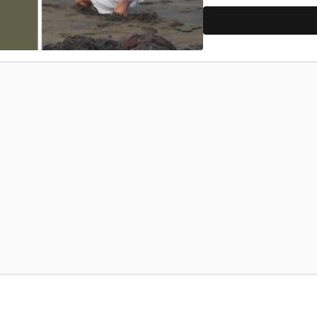
tension émotionnelle, do
d’avantage nouer le Qi du
Vous l’aurez compris, 
nourrit elle-même contin
noeuds énergétiques inter