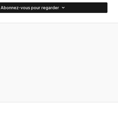
nc en augmentant le stress. Stress qui à son tour va
Abonnez-vous pour regarder
 Foie, etc, etc...
ce phénomène va engendrer une boucle vicieuse qui se
uellement. La première étape va donc être de délier les
nes, relancer et fluidifier la circulation du Qi.