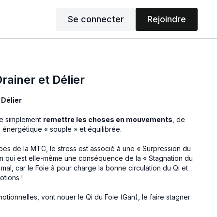
Se connecter
Rejoindre
rainer et Délier
 Délier
de simplement
remettre les choses en mouvements
, de
n énergétique « souple » et équilibrée.
cipes de la MTC, le stress est associé à une « Surpression du
ion qui est elle-même une conséquence de la « Stagnation du
 mal, car le Foie à pour charge la bonne circulation du Qi et
tions !
motionnelles, vont nouer le Qi du Foie (Gan), le faire stagner
rgon de la MTC . Ces noeuds vont à leur tour engendrer une
 va se répercuter au niveau émotionnel en augmentant la