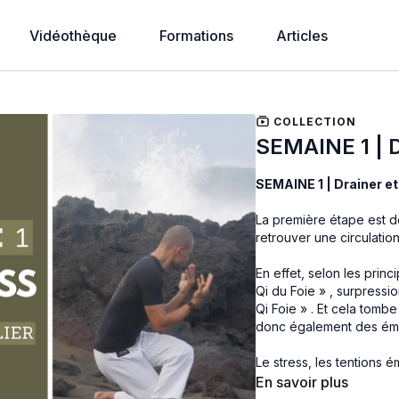
Vidéothèque
Formations
Articles
COLLECTION
SEMAINE 1 | D
SEMAINE 1 | Drainer et
La première étape est 
retrouver une circulatio
En effet, selon les prin
Qi du Foie » , surpress
Qi Foie » . Et cela tombe
donc également des émo
Le stress, les tentions é
comme on dit dans le ja
En savoir plus
surpression interne qui