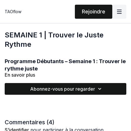
Rejoindre
TAOflow
SEMAINE 1 | Trouver le Juste
Rythme
Programme Débutants – Semaine 1 : Trouver le
rythme juste
En savoir plus
Cette première semaine pose les bases de la pratique. Elle
s’appuie sur un
mouvement simple
, accessible à tous, qui
Abonnez-vous pour regarder
inclut néanmoins un
léger déplacement
. Ce travail, à la fois
doux et progressif, permet de commencer à relier le
haut et
le bas du corps
, d’accorder les bras et les jambes, et de
trouver une
harmonie naturelle
dans le geste.
Trouver le rythme juste
Commentaires (
4
)
Le titre de cette semaine illustre parfaitement l’esprit du
S'identifier
pour participer à la conversation