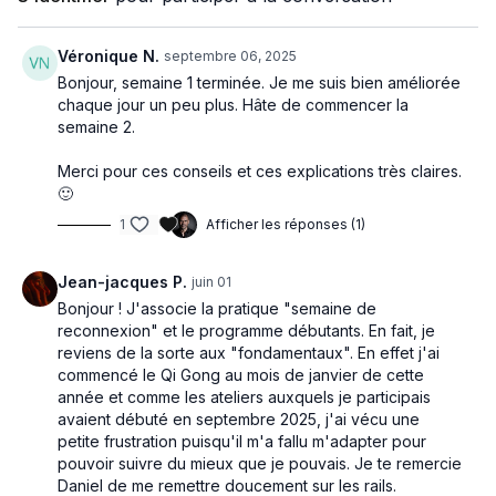
Qigong : il ne s’agit pas de forcer ni de précipiter, mais de
laisser émerger un rythme juste et équilibré
, à l’écoute de
son propre corps.
Véronique N.
septembre 06, 2025
Ce rythme devient le fil conducteur de la pratique, une
Bonjour, semaine 1 terminée. Je me suis bien améliorée
cadence intérieure où chaque mouvement trouve sa place,
chaque jour un peu plus. Hâte de commencer la
sans effort ni tension.
semaine 2.
Cette recherche du rythme juste est fondamentale : elle
Merci pour ces conseils et ces explications très claires.
installe une
stabilité intérieure
, favorise la détente et
🙂
prépare le terrain pour approfondir la fluidité et la circulation
1
Afficher les réponses (1)
de l’énergie dans les semaines suivantes.
Durée et rythme de pratique
Jean-jacques P.
juin 01
Bonjour ! J'associe la pratique "semaine de
Chaque séance dure entre
10 et 15 minutes
, un format idéal
reconnexion" et le programme débutants. En fait, je
pour une intégration quotidienne.
reviens de la sorte aux "fondamentaux". En effet j'ai
Il est conseillé de pratiquer
tous les jours
de la semaine, ou
commencé le Qi Gong au mois de janvier de cette
au minimum
2 à 3 fois
, afin de ressentir les premiers bienfaits.
année et comme les ateliers auxquels je participais
avaient débuté en septembre 2025, j'ai vécu une
Une entrée en douceur dans le Qigong, où simplicité et
petite frustration puisqu'il m'a fallu m'adapter pour
régularité ouvrent la voie à une transformation progressive.
pouvoir suivre du mieux que je pouvais. Je te remercie
Daniel de me remettre doucement sur les rails.