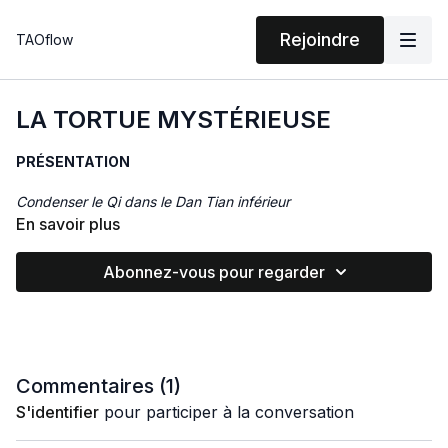
Rejoindre
TAOflow
LA TORTUE MYSTÉRIEUSE
PRÉSENTATION
Condenser le Qi dans le Dan Tian inférieur
En savoir plus
Douze Pièces de Brocart - Shi Er Duan Jin : N°11
Abonnez-vous pour regarder
Le Qi Gong de la Tortue Mystérieuse est également appelé Lle
Qi Gong de la Tortue d'Or. Ce mouvement est issu de la
Méthode des Douze Pièces de Brocart (Shi Er Duan Jin). Un Qi
Gong puissant avec une action profonde sur l'énergie interne.
Commentaires (
1
)
ACTIONS
S'identifier
pour participer à la conversation
Ce Qi Gong de part son travail musculaire au niveau des