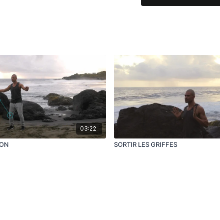
Yi Jin Jing n°7
Le
Yi Jin Jing
, littérale
des Tendons
, a pour b
ligaments et les os, d’o
Chinoise augmente la fo
Bien sûr cette méthode
méthode favorise la cir
l’harmonisation des f
03:22
La méthode proposée ici
LON
SORTIR LES GRIFFES
la Santé. Elle est le fru
Chine, et vise à propos
principes de la médecine
ACTIONS