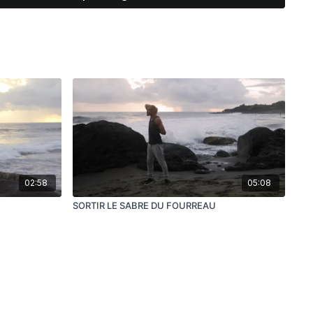
ment traduit par
Méthode de transformation des Muscles
ut d’assouplir muscles et tendons, et de renforcer les
ù l’origine de son nom. Cette véritable musculation douce
rce, change la qualité des muscles sans modifier leur volume.
 a également une facette profondément énergétique.
Cette
culation du sang (Xue) et de l’énergie (Qi) ainsi que
onctions des organiques majeurs (Zang Fu)
.
02:58
05:08
 a été élaborée par l'Association Chinoise du Qi Gong pour
SORTIR LE SABRE DU FOURREAU
it d'une synthèse des différentes variantes pratiquées en
er une méthode douce accessible à tous, fondée sur les
 traditionnelle chinoise.