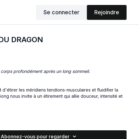
Se connecter
Rejoindre
 DU DRAGON
n corps profondément après un long sommeil.
Gong nous invite à un étirement qui allie douceur, intensité et
 dans la tradition taoïste, le dragon est associé au Yang et
t donc à la Fonction Foie. Dans le taoïsme on parle du
Abonnez-vous pour regarder