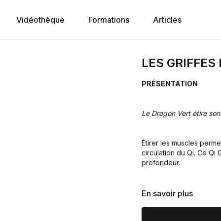
Vidéothèque
Formations
Articles
LES GRIFFES
PRÉSENTATION
Le Dragon Vert étire so
Étirer les muscles permet d'étirer les méridiens tendions-musculaires et fluidifier la
circulation du Qi. Ce Qi 
profondeur.
Rappelons également que
En savoir plus
à la dynamique du Bois e
dragon vert.