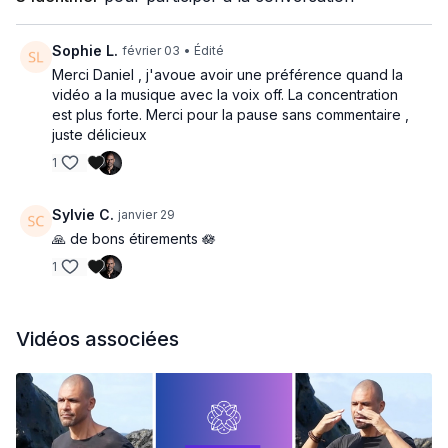
Les mouvements permettent :
de dénouer les blocages profonds
Sophie L.
de relancer la circulation Qi/Xue
février 03
• Édité
d’alléger les charges émotionnelles accumulées
Merci Daniel , j'avoue avoir une préférence quand la
vidéo a la musique avec la voix off. La concentration
Une séance libératrice, souvent ressentie comme un grand
est plus forte. Merci pour la pause sans commentaire ,
soupir intérieur.
juste délicieux
1
Inspiration taoïste
Là où le Qi circule,
Sylvie C.
janvier 29
la vie reprend son cours.
🙏 de bons étirements 🪷
1
Vidéos associées