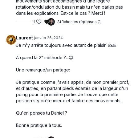
mouvements sont accompagnés d'une légère
Une importance particulière est donnée à l’étirement, la torsion
rotation/ondulation du bassin mais tu n'en parles pas
et l’extension de la colonne vertébrale, aux mouvements
dans les explications. Est-ce le cas ? Merci !
harmonieux et fluides des quatre membres, au travail
d’assouplissement des épaules, des hanches, de la région
1
Afficher les réponses (1)
lombaire et de toutes les articulations.
Laurent
janvier 26, 2024
Je m'y arrête toujours avec autant de plaisir! 👍🙏
A quand la 2° méthode ?...😊
Une remarque/un partage:
Je pratique comme j'avais appris, de mon premier prof,
et d'autres, en partant pieds écartés de la largeur d'un
poing pour la première partie. Je trouve que cette
position s'y prête mieux et facilite ces mouvements...
Qu'en penses tu Daniel ?
Bonne pratique à tous.