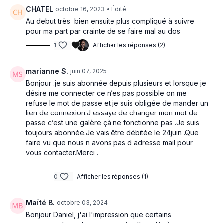
Vous trouverez également quelques supports à télécharger ici
CHATEL
octobre 16, 2023
• Édité
juste en dessous de la description.
Au debut très bien ensuite plus compliqué à suivre
pour ma part par crainte de se faire mal au dos
Important :
Dans cette première étape d’apprentissage et de
1
Afficher les réponses (2)
pratique du Nei Yang Gong, nous allons déployer une
respiration strictement naturelle sans chercher à forcer sa
coordination avec le mouvement. En effet, la complexité de
marianne S.
juin 07, 2025
cette méthode nous invites tout d’abord assoir une gestuelle
Bonjour .je suis abonnée depuis plusieurs et lorsque je
fluide, précise et détendue avant de chercher à installer la
désire me connecter ce n’es pas possible on me
respiration spécifique à cette méthode. Respiration qui sera
refuse le mot de passe et je suis obligée de mander un
abordé dans des séances avancées ultérieurs.
lien de connexion.J essaye de changer mon mot de
passe c’est une galère çà ne fonctionne pas .Je suis
toujours abonnée.Je vais être débitée le 24juin .Que
faire vu que nous n avons pas d adresse mail pour
ACTIONS
vous contacter.Merci .
Détendre les tendons et les muscles
Tonifier les membres
0
Afficher les réponses (1)
Régulariser les Fonctions Organiques (Zang Fu)
Assouplir les articulations en particulier celles de la colonne
Maïté B.
octobre 03, 2024
vertébrale pour faire circuler le Qi
Bonjour Daniel, j'ai l'impression que certains