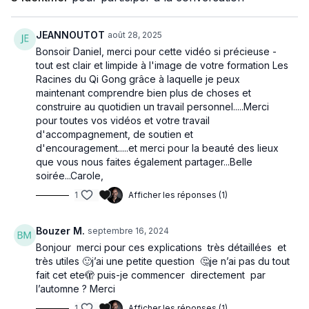
chinoise.
travers d'un programme de Qi Gong complet adapté à cette
saison. associé à
JEANNOUTOT
août 28, 2025
Pratiquez ce programme avec les vidéos
PROGRAMME
Bonsoir Daniel, merci pour cette vidéo si précieuse -
AUTOMNE
que vous trouverez dans la vidéothèque. Ce
tout est clair et limpide à l'image de votre formation Les
programme peut se clore par deux mouvements différents
Racines du Qi Gong grâce à laquelle je peux
selon l'intensité recherchée, ainsi je vous propose deux
maintenant comprendre bien plus de choses et
variantes avec le
Bonne pratique,
Programme Automne n°1 et n°2
.
construire au quotidien un travail personnel.....Merci
pour toutes vos vidéos et votre travail
Daniel
d'accompagnement, de soutien et
d'encouragement.....et merci pour la beauté des lieux
que vous nous faites également partager...Belle
soirée...Carole,
1
Afficher les réponses (1)
Bouzer M.
septembre 16, 2024
Bonjour merci pour ces explications très détaillées et
très utiles 🙂j’ai une petite question 🤔je n’ai pas du tout
fait cet ete🫣 puis-je commencer directement par
l’automne ? Merci
1
Afficher les réponses (1)