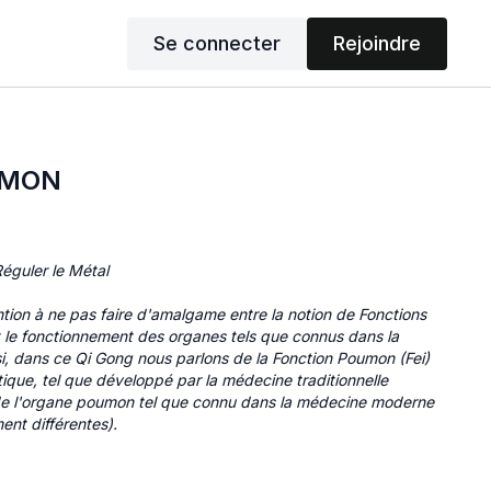
Se connecter
Rejoindre
UMON
éguler le Métal
on à ne pas faire d'amalgame entre la notion de Fonctions
 le fonctionnement des organes tels que connus dans la
, dans ce Qi Gong nous parlons de la Fonction Poumon (Fei)
que, tel que développé par la médecine traditionnelle
de l'organe poumon tel que connu dans la médecine moderne
nt différentes).
ler la Fonction Poumon (Fei) dont on dit qu'elle gouverne la
orps.