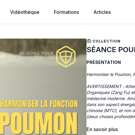
Vidéothèque
Formations
Articles
COLLECTION
SÉANCE PO
PRÉSENTATION
Harmoniser le Poumon, R
AVERTISSEMENT : Attenti
Organiques (Zang Fu) et
médecine moderne. Ainsi
dans son aspect énergéti
chinoise (MTC), et non 
(deux choses profondéme
Cette séance vise à régu
En savoir plus
diffusion du Qi dans le c