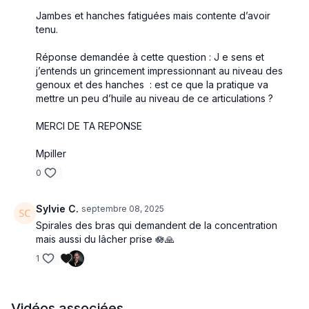
Une pratique avancée et technique
Jambes et hanches fatiguées mais contente d’avoir
tenu.
Cet exercice s’adresse aux pratiquants déjà familiers du Qi
Gong, car il est
plus technique et exigeant
que les
Réponse demandée à cette question : J e sens et
méthodes de base.
j’entends un grincement impressionnant au niveau des
Sa richesse réside dans la précision de la gestuelle et dans
genoux et des hanches : est ce que la pratique va
l’utilisation de
mouvements spiralés
, qui permettent d’activer
mettre un peu d’huile au niveau de ce articulations ?
en profondeur la circulation interne.
MERCI DE TA REPONSE
Ces spirales mobilisent à la fois :
les articulations, qui deviennent plus souples,
Mpiller
les tissus conjonctifs, qui s’assouplissent et s’ouvrent,
0
et les méridiens, qui s’activent et se débloquent.
Harmoniser toutes les dynamiques du Qi
Sylvie C.
septembre 08, 2025
Spirales des bras qui demandent de la concentration
Ce travail ne se limite pas à une simple mise en mouvement. Il
mais aussi du lâcher prise 🪷🙏
vise à équilibrer les différentes
dynamiques fondamentales
de la circulation énergétique
:
1
la
montée et la descente
de l’énergie,
la circulation entre la
profondeur
(organes, Dan Tian) et la
périphérie
(membres, peau),
Vidéos associées