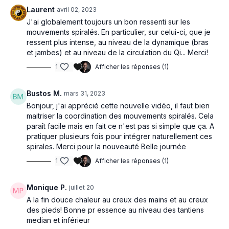
Laurent
de l’esprit et une régulation naturelle de tout l’organisme.
avril 02, 2023
J'ai globalement toujours un bon ressenti sur les
La relation Qi et Sang (Que) en MTC
mouvements spiralés. En particulier, sur celui-ci, que je
ressent plus intense, au niveau de la dynamique (bras
En MTC, on dit souvent :
« Qi est le commandant du Sang,
et jambes) et au niveau de la circulation du Qi... Merci!
le Sang est la mère du Qi »
.
1
Afficher les réponses (1)
Le Qi meut le Sang
:
Le Qi est responsable de la circulation du Sang dans les
Bustos M.
mars 31, 2023
vaisseaux. Sans le Qi, le Sang stagnerait.
Bonjour, j'ai apprécié cette nouvelle vidéo, il faut bien
👉 Exemple : un vide de Qi provoque une mauvaise
maitriser la coordination des mouvements spiralés. Cela
circulation sanguine (froid, engourdissements), alors qu’un
paraît facile mais en fait ce n'est pas si simple que ça. A
Qi en excès ou bloqué peut engendrer stase ou tension
pratiquer plusieurs fois pour intégrer naturellement ces
artérielle.
spirales. Merci pour la nouveauté Belle journée
Le Sang nourrit le Qi
:
Le Sang, en tant que substance matérielle, sert de support
1
Afficher les réponses (1)
et de substrat au Qi. Il apporte la nutrition aux organes qui
produisent et mobilisent le Qi. Sans Sang, le Qi n’aurait pas
Monique P.
juillet 20
de base pour s’enraciner et se maintenir.
A la fin douce chaleur au creux des mains et au creux
👉 Exemple : une hémorragie ou une carence sanguine
des pieds! Bonne pr essence au niveau des tantiens
peut provoquer un épuisement du Qi (fatigue, souffle
median et inférieur
court).