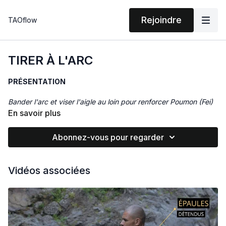
Rejoindre
TAOflow
TIRER À L'ARC
PRÉSENTATION
Bander l'arc et viser l'aigle au loin pour renforcer Poumon (Fei)
et Reins (Shen).
En savoir plus
Bien que issu de la méthode des Douze Pièces de Brocart cet
Abonnez-vous pour regarder
exercice peu être pratiqué indépendament.
Douze Pièces de Brocart - Shi Er Duan Jin : N°6
Vidéos associées
Huit Pièces de Brocart - Ba Duan Jin : N°3
ACTIONS
Un excellent Qi Gong pour les voix respiratoires :
Ce
mouvement aide à réguler la circulation du Qi de la fonction