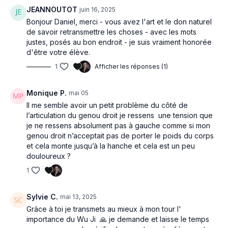
mettre en place les conditions idéales afin d'offrir au
JEANNOUTOT
juin 16, 2025
mouvement l'espace pour se déployer pleinement (tant sur le
Bonjour Daniel, merci - vous avez l'art et le don naturel
plan corporel que énergétique).
de savoir retransmettre les choses - avec les mots
justes, posés au bon endroit - je suis vraiment honorée
Cette posture permet de nous ancrer à la terre et au ciel :
d'être votre élève.
enracinement et verticalité, tout en organisant notre corps
1
Afficher les réponses (1)
autour de notre centre essentiel : à la fois centre de gravité et
centre énergétique ( le champ de Cinabre ou Dan Tian).
Monique P.
mai 05
Il me semble avoir un petit problème du côté de
l’articulation du genou droit je ressens une tension que
CONSEILS
je ne ressens absolument pas à gauche comme si mon
genou droit n’acceptait pas de porter le poids du corps
Ne vous laissez pas abuser par la simplicité de cette posture
et cela monte jusqu’à la hanche et cela est un peu
et ne négligez pas son étude. En chine, Wu Ji est assidument
douloureux ?
pratiquer par les débutants et encore plus par les pratiquant
avancés.
1
Sylvie C.
mai 13, 2025
Grâce à toi je transmets au mieux à mon tour l'
importance du Wu Ji 🙏 je demande et laisse le temps