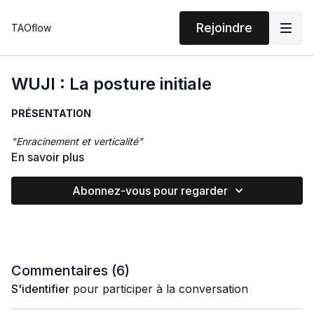
Rejoindre
TAOflow
WUJI : La posture initiale
PRÉSENTATION
"Enracinement et verticalité"
En savoir plus
Wu Ji c'est la posture fondamentale, base de la majorité des
Qi Gong que vous trouverez sur TAOflow.
Abonnez-vous pour regarder
Une posture à étudier attentivement avant toute pratique
.
ACTIONS
Commentaires (
6
)
Dans la cosmogonie taoïste, Wu Ji le "non manifesté"
S'identifier
pour participer à la conversation
précéde Tai Ji, la manifestation de toutes choses. D'où
l'attribution de ce nom à cette posture initiale qui permet de