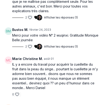
par la tradition.
que je ne maîtrise pas complètement seule. Pour les
Ainsi, avant de pratiquer, je vous invite à visualiser
autres animaux, c'est bon. Merci pour toutes vos
intérieurement ces animaux et dans le mouvement
explications très claires.
d'introduction de chaque posture à vous connecter au
2
Afficher les réponses (1)
caractéristique de l'animal en question :
Le tigre est réputé pour sa puissance, sa prestance et sa
fluidité.
Bustos M.
février 24, 2023
L’ours avec son air nonchalant est connu pour son adresse et
Merci pour votre vidéo N° 2 wuqinxi. Gratitude Monique
la souplesse de sa taille et de ses flancs.
Belle journée
Au cerf est attribuée souplesse, vitalité, longévité et légèreté.
N'hésitez pas également à consulter la fiche complète relative
2
Afficher les réponses (1)
Le singe se caractérise par son agilité, sa vivacité et son esprit
au Jeu des Cinq Animaux que vous retrouverez dans la section
alerte.
vidéo consacrée aux Wu Qin Xi.
La grue est connu pour la souplesse de son dos, sa grâce et
Marie Christine M.
août 01
son équilibre caractérisé par le fait qu'elle se tient bien
IL y a encore du travail pour acquérir la cueillette du
souvent sur une patte.
fruit dans la peau du singe... pourtant la cueillette je m'y
adonne bien souvent... disons que nous ne sommes
pas aussi bien équipé, il nous manque un élément
essentiel... devinez quoi ?? un peu d'humour dans ce
monde... Merci Daniel
0