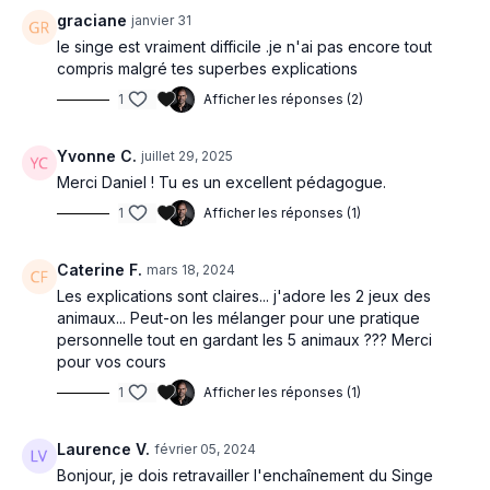
EFFETS
graciane
janvier 31
Cette méthode à une action profonde sur la vitalité du corps et
le singe est vraiment difficile .je n'ai pas encore tout
le Qi, et on pourrait résumer son action par :
compris malgré tes superbes explications
puissance et concentration de l'énergie interne (Qi)
1
Afficher les réponses (2)
souplesse et étirement des muscles, des méridiens et des
articulations
équilibre et circulation du Qi et du sang (Xue)
Yvonne C.
juillet 29, 2025
Merci Daniel ! Tu es un excellent pédagogue.
On associe également chacun de ces animaux légendaires à
l'une des cinq fonctions majeurs de la médecine traditionnelle
1
Afficher les réponses (1)
chinoise :
Caterine F.
mars 18, 2024
Le tigre est associé à la fonction Foie
Les explications sont claires... j'adore les 2 jeux des
L'ours est associé à la fonction Rate
animaux... Peut-on les mélanger pour une pratique
Le cerf est associé à la fonction Reins
personnelle tout en gardant les 5 animaux ??? Merci
Le singe est associé à la fonction Coeur
pour vos cours
La grue est associé à la fonction Poumon
CONSEILS
1
Afficher les réponses (1)
Cette méthode ne se concentre pas temps sur l'immitation
Laurence V.
février 05, 2024
mimétique des animaux, mais plutôt sur la manifestation de
leurs caractéristiques et des vertus qui leurs sont attribuées
Bonjour, je dois retravailler l'enchaînement du Singe