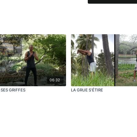
Rate
(Pi). En médecine T
digestives.
ACTIONS
Ce mouvement va cher
Médian
où son situées l
Rate(Pi) / Estomac (Wei)
un excellent exercice 
résoudre les différents
sphère.
CONSEILS
06:32
T SES GRIFFES
LA GRUE S'ÉTIRE
Cet exercice peut être
amplifier son action har