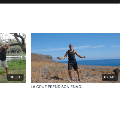
raditionnelle Chinoise la Rate est en charge des fonctions
cher à
stimuler et réguler la circulation au niveua du Foyer
es fonction digestives essentielles dirigées par le couples
.
donc pour
réguler et activer la digestion
tout en aidant à
 désequilibres énergétique pouvant se manifseter dans cette
06:33
07:40
LA GRUE PREND SON ENVOL
 couplé avec le mouvement L'OURS SE BALANCE pour
monisatrice de la sphère digestive.