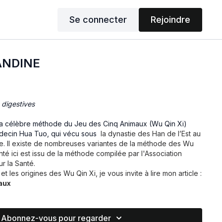
Se connecter
Rejoindre
ANDINE
 digestives
la célèbre méthode du Jeu des Cinq Animaux (Wu Qin Xi)
édecin Hua Tuo, qui vécu sous
la dynastie des Han de l’Est au
nté ici est issu de la méthode compilée par l'Association
r la Santé.
et les origines des Wu Qin Xi, je vous invite à lire mon article :
aux
stème des Wu Xing (Les Cinq Phases, Les Cinq Mouvements)
mouvement, de la
terre
, elle-même associée à la
Fonction
Abonnez-vous pour regarder