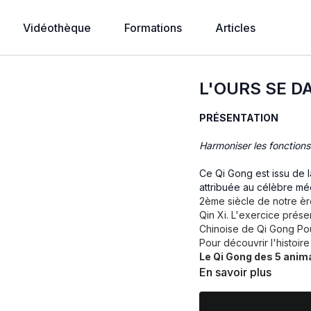
Vidéothèque
Formations
Articles
L'OURS SE D
PRÉSENTATION
Harmoniser les fonctions
Ce Qi Gong est issu de 
attribuée au célèbre m
2ème siècle de notre ère. Il existe de nombreuses variantes de la méthode des Wu
Qin Xi. L'exercice prése
Chinoise de Qi Gong Pou
Pour découvrir l'histoire 
Le Qi Gong des 5 anim
En savoir plus
L'ours est selon le sy
associé à la phase, au 